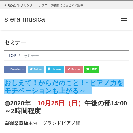
ATI認定アレクサンダー・テクニーク教師によるピアノ指導
sfera-musica
Me
セミナー
TOP
セミナー
Facebook
Twitter
Hatena
Pocket
LINE
おしえて！からだのこと！~ピアノ力を
モチベーションも上が
る～
◍2020年
10月25日（日）
午後の部14:00
～2時間程度
白羽楽器店
主催 グランドピアノ館