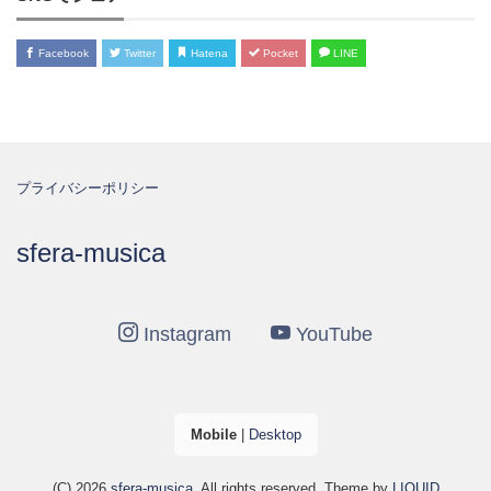
Facebook
Twitter
Hatena
Pocket
LINE
プライバシーポリシー
sfera-musica
Instagram
YouTube
Mobile
|
Desktop
(C) 2026
sfera-musica
. All rights reserved.
Theme by
LIQUID