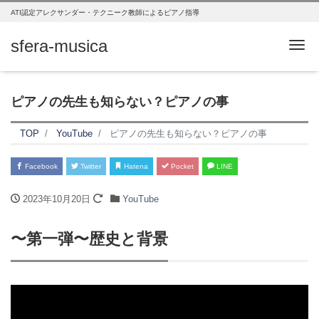
ATI認定アレクサンダー・テクニーク教師によるピアノ指導
sfera-musica
Me
ピアノの先生も知らない？ピアノの事
TOP
YouTube
ピアノの先生も知らない？ピアノの事
Facebook
Twitter
Hatena
Pocket
LINE
2023年10月20日
YouTube
〜第一弾〜歴史と背景