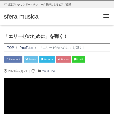
ATI認定アレクサンダー・テクニーク教師によるピアノ指導
sfera-musica
Me
「エリーゼのために」を弾く！
TOP
YouTube
「エリーゼのために」を弾く！
Facebook
Twitter
Hatena
Pocket
LINE
2021年2月21日
YouTube