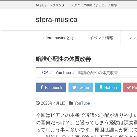
ATI認定アレクサンダー・テクニーク教師によるピアノ指導
sfera-musica
sfera-musicaとは
イベント情報
レッ
暗譜心配性の体質改善
TOP
YouTube
暗譜心配性の体質改善
Facebook
Twitter
Hatena
Po
2023年4月1日
YouTube
今回はピアノの本番で暗譜の心配が過りやす
の音何だっけ？」と過ってしまう経験は演奏
ってしまう事も多いです。原因は誰もが同じ