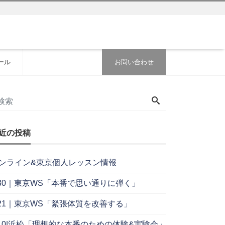
ール
お問い合わせ
近の投稿
ンライン&東京個人レッスン情報
/30｜東京WS「本番で思い通りに弾く」
/21｜東京WS「緊張体質を改善する」
/10|浜松「理想的な本番のための体験&実験会」