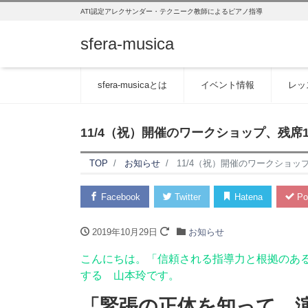
ATI認定アレクサンダー・テクニーク教師によるピアノ指導
sfera-musica
sfera-musicaとは
イベント情報
レッ
11/4（祝）開催のワークショップ、残席
TOP
お知らせ
11/4（祝）開催のワークショッ
Facebook
Twitter
Hatena
Po
2019年10月29日
お知らせ
こんにちは。「信頼される指導力と根拠のあ
する 山本玲です。
「緊張の正体を知って、