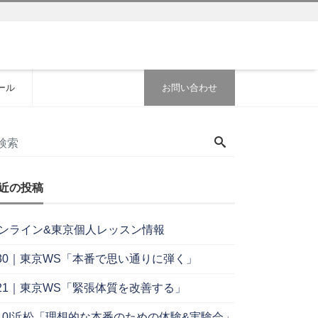
ール
お問い合わせ
近の投稿
ンライン&東京個人レッスン情報
/30｜東京WS「本番で思い通りに弾く」
/21｜東京WS「緊張体質を改善する」
/10|浜松「理想的な本番のための体験&実験会」