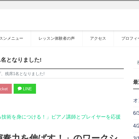
スンメニュー
レッスン体験者の声
アクセス
プロフィ
1名となりました!
プ、残席1名となりました!
最
cket
LINE
オ
6
る技術を身につける！」ピアノ講師とプレイヤーを応援
4
演奏力を伸ばす！」のワークシ
3