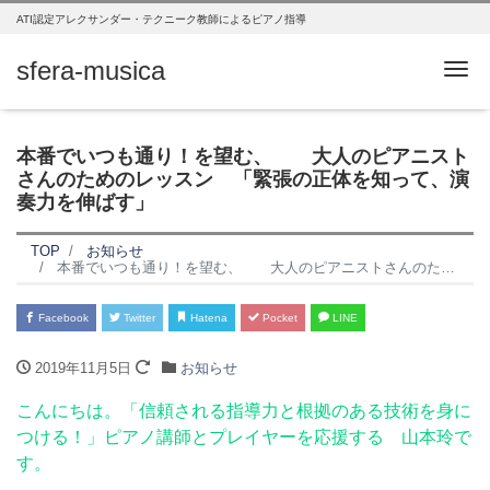
ATI認定アレクサンダー・テクニーク教師によるピアノ指導
sfera-musica
Me
本番でいつも通り！を望む、 大人のピアニスト
さんのためのレッスン 「緊張の正体を知って、演
奏力を伸ばす」
TOP
お知らせ
本番でいつも通り！を望む、 大人のピアニストさんのためのレッスン 「緊張の正体を知って、演奏力を伸ばす」
Facebook
Twitter
Hatena
Pocket
LINE
2019年11月5日
お知らせ
こんにちは。「信頼される指導力と根拠のある技術を身に
つける！」ピアノ講師とプレイヤーを応援する 山本玲で
す。