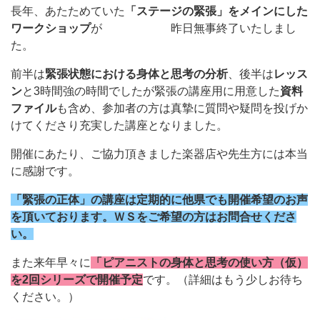
長年、あたためていた
「ステージの緊張」をメインにした
ワークショップ
が 昨日無事終了いたしまし
た。
前半は
緊張状態における身体と思考の分析
、後半は
レッス
ン
と3時間強の時間でしたが緊張の講座用に用意した
資料
ファイル
も含め、参加者の方は真摯に質問や疑問を投げか
けてくださり充実した講座となりました。
開催にあたり、ご協力頂きました楽器店や先生方には本当
に感謝です。
「緊張の正体」の講座は定期的に他県でも開催希望のお声
を頂いております。ＷＳをご希望の方はお問合せくださ
い。
また来年早々に
「ピアニストの身体と思考の使い方（仮）
を2回シリーズで開催予定
です。（詳細はもう少しお待ち
ください。）